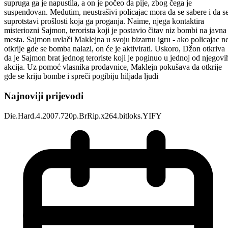
supruga ga je napustila, a on je počeo da pije, zbog čega je
suspendovan. Međutim, neustrašivi policajac mora da se sabere i da s
suprotstavi prošlosti koja ga proganja. Naime, njega kontaktira
misteriozni Sajmon, terorista koji je postavio čitav niz bombi na javna
mesta. Sajmon uvlači Maklejna u svoju bizarnu igru - ako policajac n
otkrije gde se bomba nalazi, on će je aktivirati. Uskoro, Džon otkriva
da je Sajmon brat jednog teroriste koji je poginuo u jednoj od njegovi
akcija. Uz pomoć vlasnika prodavnice, Maklejn pokušava da otkrije
gde se kriju bombe i spreči pogibiju hiljada ljudi
Najnoviji prijevodi
Die.Hard.4.2007.720p.BrRip.x264.bitloks.YIFY