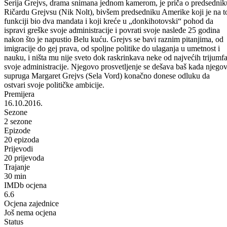
Serija Grejvs, drama snimana jednom kamerom, je priča o predsednik
Ričardu Grejvsu (Nik Nolt), bivšem predsedniku Amerike koji je na t
funkciji bio dva mandata i koji kreće u „donkihotovski“ pohod da
ispravi greške svoje administracije i povrati svoje nasleđe 25 godina
nakon što je napustio Belu kuću. Grejvs se bavi raznim pitanjima, od
imigracije do gej prava, od spoljne politike do ulaganja u umetnost i
nauku, i ništa mu nije sveto dok raskrinkava neke od najvećih trijumf
svoje administracije. Njegovo prosvetljenje se dešava baš kada njego
supruga Margaret Grejvs (Sela Vord) konačno donese odluku da
ostvari svoje političke ambicije.
Premijera
16.10.2016.
Sezone
2 sezone
Epizode
20 epizoda
Prijevodi
20 prijevoda
Trajanje
30 min
IMDb ocjena
6.6
Ocjena zajednice
Još nema ocjena
Status