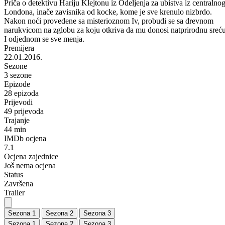
Priča o detektivu Hariju Klejtonu iz Odeljenja za ubistva iz centralno
Londona, inače zavisnika od kocke, kome je sve krenulo nizbrdo.
Nakon noći provedene sa misterioznom Iv, probudi se sa drevnom
narukvicom na zglobu za koju otkriva da mu donosi natprirodnu sreću
I odjednom se sve menja.
Premijera
22.01.2016.
Sezone
3 sezone
Epizode
28 epizoda
Prijevodi
49 prijevoda
Trajanje
44 min
IMDb ocjena
7.1
Ocjena zajednice
Još nema ocjena
Status
Završena
Trailer
Sezona 1
Sezona 2
Sezona 3
Sezona 1
Sezona 2
Sezona 3