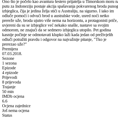
Ono što je počelo kao avantura šestero prijatelja u Timorskom moru n
putu za Indoneziju postaje akcija spašavanja pokvarenog broda puno
izbjeglica, čija je jedina želja stići u Australiju, na sigurno. I iako im
odluče pomoći i odvući brod u australske vode, usred noći netko
prereže uže, broda ujutro više nema na horizontu, a protagonisti priče,
uvjereni da su se izbjeglice već nekako snašle, nastave sa svojim
odmorom, ne znajući da se sedmero izbjeglica utopilo. Pet godina
kasnije počinje se odmotavati klupko laži kada jedan od preživjelih
odluči potražiti pravdu i odgovor na najvažnije pitanje, "Tko je
prerezao uže?"
Premijera
07.03.2018.
Sezone
1 sezona
Epizode
4 epizode
Prijevodi
8 prijevoda
Trajanje
50 min
IMDb ocjena
6.6
Ocjena zajednice
Još nema ocjena
Status