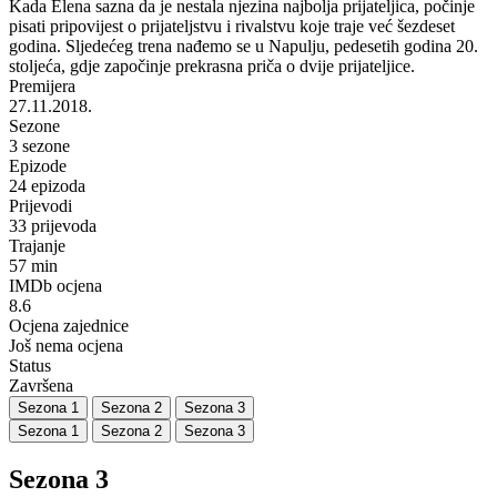
Kada Elena sazna da je nestala njezina najbolja prijateljica, počinje
pisati pripovijest o prijateljstvu i rivalstvu koje traje već šezdeset
godina. Sljedećeg trena nađemo se u Napulju, pedesetih godina 20.
stoljeća, gdje započinje prekrasna priča o dvije prijateljice.
Premijera
27.11.2018.
Sezone
3 sezone
Epizode
24 epizoda
Prijevodi
33 prijevoda
Trajanje
57 min
IMDb ocjena
8.6
Ocjena zajednice
Još nema ocjena
Status
Završena
Sezona 1
Sezona 2
Sezona 3
Sezona 1
Sezona 2
Sezona 3
Sezona 3