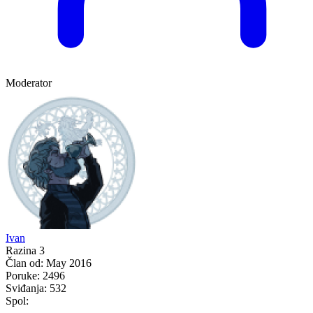
Moderator
Ivan
Razina 3
Član od:
May 2016
Poruke:
2496
Sviđanja:
532
Spol: