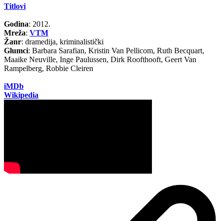
Titlovi
Godina
: 2012.
Mreža
:
VTM
Žanr
: dramedija, kriminalistički
Glumci
: Barbara Sarafian, Kristin Van Pellicom, Ruth Becquart,
Maaike Neuville, Inge Paulussen, Dirk Roofthooft, Geert Van
Rampelberg, Robbie Cleiren
iMDb
Wikipedia