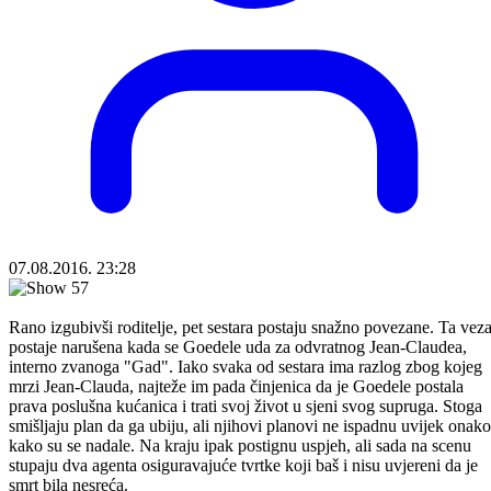
07.08.2016. 23:28
Rano izgubivši roditelje, pet sestara postaju snažno povezane. Ta vez
postaje narušena kada se Goedele uda za odvratnog Jean-Claudea,
interno zvanoga "Gad". Iako svaka od sestara ima razlog zbog kojeg
mrzi Jean-Clauda, najteže im pada činjenica da je Goedele postala
prava poslušna kućanica i trati svoj život u sjeni svog supruga. Stoga
smišljaju plan da ga ubiju, ali njihovi planovi ne ispadnu uvijek onako
kako su se nadale. Na kraju ipak postignu uspjeh, ali sada na scenu
stupaju dva agenta osiguravajuće tvrtke koji baš i nisu uvjereni da je
smrt bila nesreća.