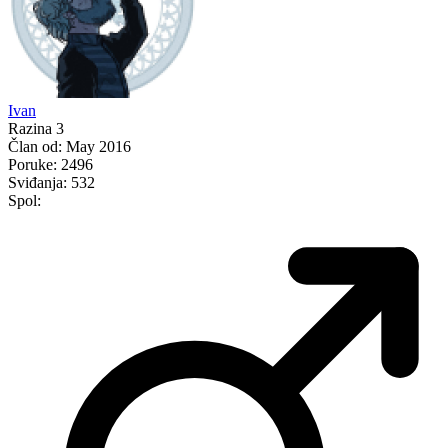
Ivan
Razina 3
Član od:
May 2016
Poruke:
2496
Sviđanja:
532
Spol: