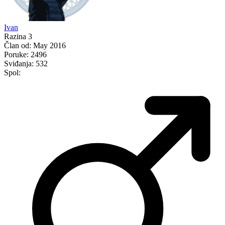
Ivan
Razina 3
Član od:
May 2016
Poruke:
2496
Sviđanja:
532
Spol: