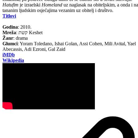
Hatufim
je izraelski
Homeland
uz naglasak na obiteljskim, a onda i n
tananim ljudskim osjećajima vezanim uz obitelj i društvo.
Titlovi
Godina
: 2010.
Mreža
: קשת Keshet
Žanr
: drama
Glumci
: Yoram Toledano, Ishai Golan, Assi Cohen, Mili Avital, Yael
Abecassis, Adi Ezroni, Gal Zaid
iMDb
Wikipedia