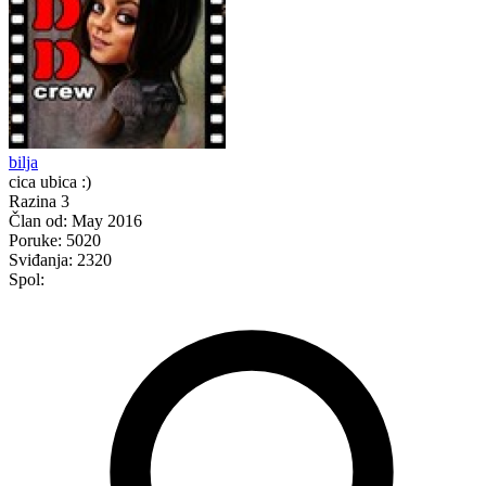
bilja
cica ubica :)
Razina 3
Član od:
May 2016
Poruke:
5020
Sviđanja:
2320
Spol: