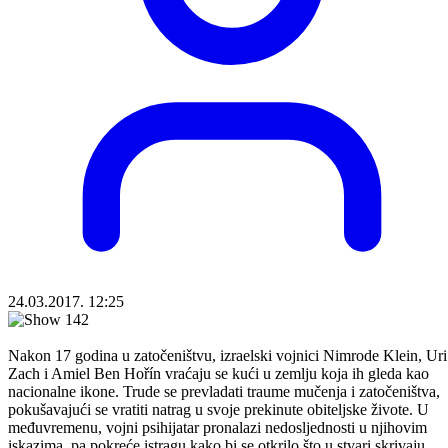
24.03.2017. 12:25
Nakon 17 godina u zatočeništvu, izraelski vojnici Nimrode Klein, Uri
Zach i Amiel Ben Hořín vraćaju se kući u zemlju koja ih gleda kao
nacionalne ikone. Trude se prevladati traume mučenja i zatočeništva,
pokušavajući se vratiti natrag u svoje prekinute obiteljske živote. U
međuvremenu, vojni psihijatar pronalazi nedosljednosti u njihovim
iskazima, pa pokreće istragu kako bi se otkrilo što u stvari skrivaju.