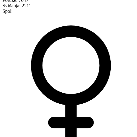
Poruke:
7047
Sviđanja:
2211
Spol: