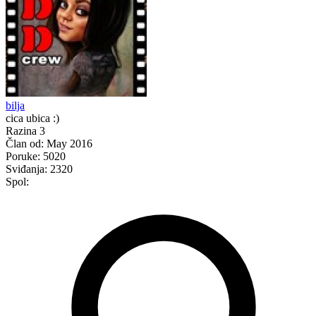
bilja
cica ubica :)
Razina 3
Član od:
May 2016
Poruke:
5020
Sviđanja:
2320
Spol: