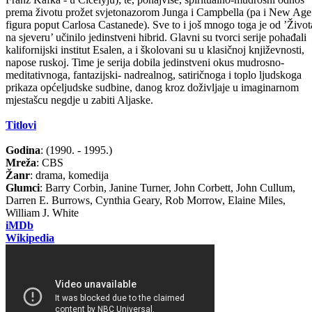
prema životu prožet svjetonazorom Junga i Campbella (pa i New Age
figura poput Carlosa Castanede). Sve to i još mnogo toga je od ’Život
na sjeveru’ učinilo jedinstveni hibrid. Glavni su tvorci serije pohađali
kalifornijski institut Esalen, a i školovani su u klasičnoj književnosti,
napose ruskoj. Time je serija dobila jedinstveni okus mudrosno-
meditativnoga, fantazijski- nadrealnog, satiričnoga i toplo ljudskoga
prikaza općeljudske sudbine, danog kroz doživljaje u imaginarnom
mjestašcu negdje u zabiti Aljaske.
Titlovi
Godina
: (1990. - 1995.)
Mreža
: CBS
Žanr
: drama, komedija
Glumci
: Barry Corbin, Janine Turner, John Corbett, John Cullum,
Darren E. Burrows, Cynthia Geary, Rob Morrow, Elaine Miles,
William J. White
iMDb
Wikipedia