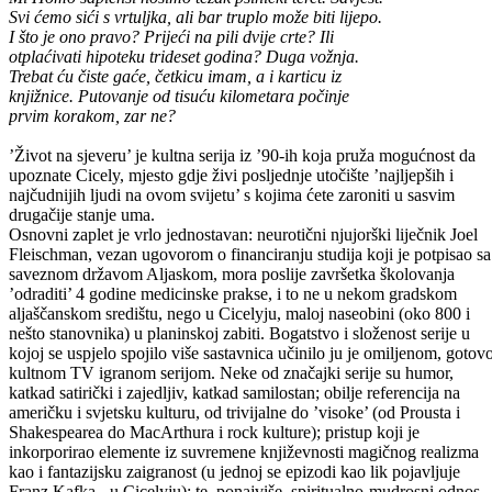
Svi ćemo sići s vrtuljka, ali bar truplo može biti lijepo.
I što je ono pravo? Prijeći na pili dvije crte? Ili
otplaćivati hipoteku trideset godina? Duga vožnja.
Trebat ću čiste gaće, četkicu imam, a i karticu iz
knjižnice. Putovanje od tisuću kilometara počinje
prvim korakom, zar ne?
’Život na sjeveru’ je kultna serija iz ’90-ih koja pruža mogućnost da
upoznate Cicely, mjesto gdje živi posljednje utočište ’najljepših i
najčudnijih ljudi na ovom svijetu’ s kojima ćete zaroniti u sasvim
drugačije stanje uma.
Osnovni zaplet je vrlo jednostavan: neurotični njujorški liječnik Joel
Fleischman, vezan ugovorom o financiranju studija koji je potpisao sa
saveznom državom Aljaskom, mora poslije završetka školovanja
’odraditi’ 4 godine medicinske prakse, i to ne u nekom gradskom
aljaščanskom središtu, nego u Cicelyju, maloj naseobini (oko 800 i
nešto stanovnika) u planinskoj zabiti. Bogatstvo i složenost serije u
kojoj se uspjelo spojilo više sastavnica učinilo ju je omiljenom, gotov
kultnom TV igranom serijom. Neke od značajki serije su humor,
katkad satirički i zajedljiv, katkad samilostan; obilje referencija na
američku i svjetsku kulturu, od trivijalne do ’visoke’ (od Prousta i
Shakespearea do MacArthura i rock kulture); pristup koji je
inkorporirao elemente iz suvremene književnosti magičnog realizma
kao i fantazijsku zaigranost (u jednoj se epizodi kao lik pojavljuje
Franz Kafka - u Cicelyju); te, ponajviše, spiritualno-mudrosni odnos