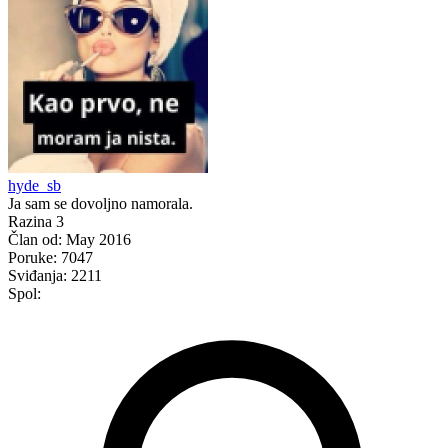
hyde_sb
Ja sam se dovoljno namorala.
Razina 3
Član od:
May 2016
Poruke:
7047
Sviđanja:
2211
Spol: