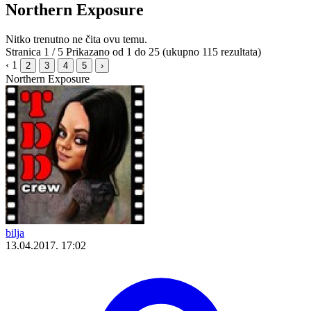
Northern Exposure
Nitko trenutno ne čita ovu temu.
Stranica 1 / 5
Prikazano od 1 do 25 (ukupno 115 rezultata)
‹
1
2
3
4
5
›
Northern Exposure
bilja
13.04.2017. 17:02