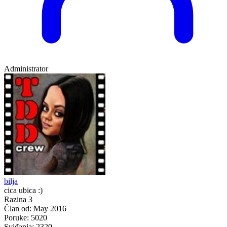
Administrator
bilja
cica ubica :)
Razina 3
Član od:
May 2016
Poruke:
5020
Sviđanja:
2320