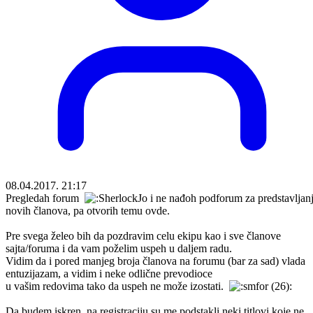
08.04.2017. 21:17
Pregledah forum
i ne nađoh podforum za predstavljan
novih članova, pa otvorih temu ovde.
Pre svega želeo bih da pozdravim celu ekipu kao i sve članove
sajta/foruma i da vam poželim uspeh u daljem radu.
Vidim da i pored manjeg broja članova na forumu (bar za sad) vlada
entuzijazam, a vidim i neke odlične prevodioce
u vašim redovima tako da uspeh ne može izostati.
Da budem iskren, na registraciju su me podstakli neki titlovi koje ne