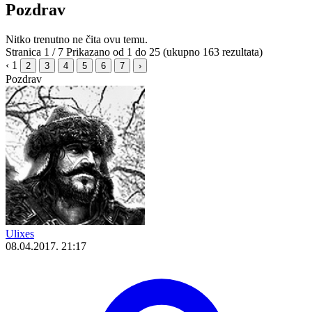
Pozdrav
Nitko trenutno ne čita ovu temu.
Stranica 1 / 7
Prikazano od 1 do 25 (ukupno 163 rezultata)
‹
1
2
3
4
5
6
7
›
Pozdrav
Ulixes
08.04.2017. 21:17