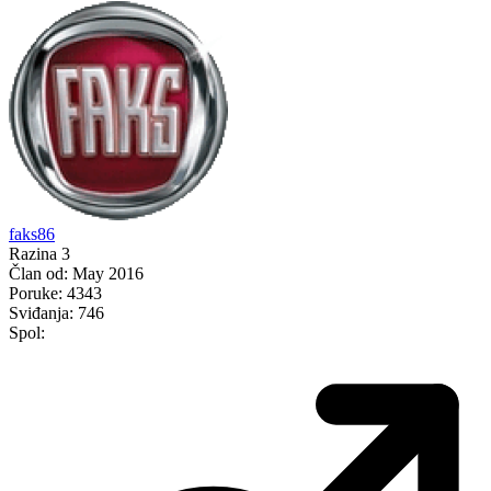
faks86
Razina 3
Član od:
May 2016
Poruke:
4343
Sviđanja:
746
Spol: