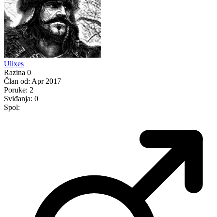
Ulixes
Razina 0
Član od:
Apr 2017
Poruke:
2
Sviđanja:
0
Spol: