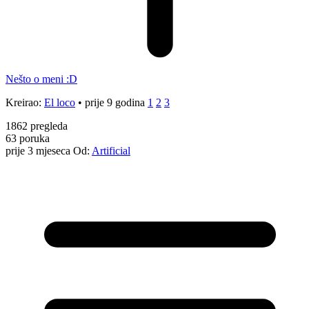
Nešto o meni :D
Kreirao:
El loco
•
prije 9 godina
1
2
3
1862
pregleda
63
poruka
prije 3 mjeseca
Od:
Artificial