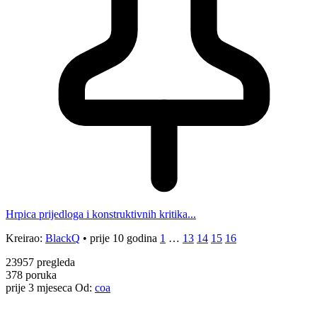
Hrpica prijedloga i konstruktivnih kritika...
Kreirao:
BlackQ
•
prije 10 godina
1
…
13
14
15
16
23957
pregleda
378
poruka
prije 3 mjeseca
Od:
coa