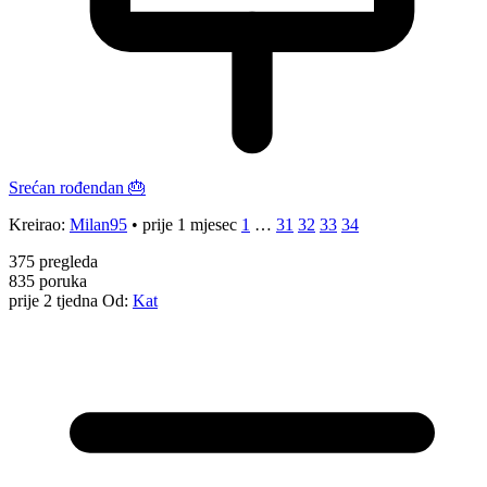
Srećan rođendan 🎂
Kreirao:
Milan95
•
prije 1 mjesec
1
…
31
32
33
34
375
pregleda
835
poruka
prije 2 tjedna
Od:
Kat