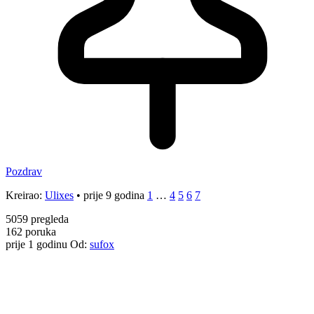
Pozdrav
Kreirao:
Ulixes
•
prije 9 godina
1
…
4
5
6
7
5059
pregleda
162
poruka
prije 1 godinu
Od:
sufox