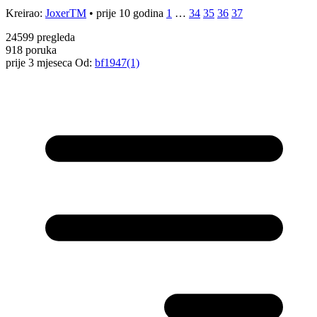
Kreirao:
JoxerTM
•
prije 10 godina
1
…
34
35
36
37
24599
pregleda
918
poruka
prije 3 mjeseca
Od:
bf1947(1)