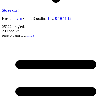
Što se čita?
Kreirao:
Ivan
•
prije 9 godina
1
…
9
10
11
12
25322
pregleda
299
poruka
prije 6 dana
Od:
mua